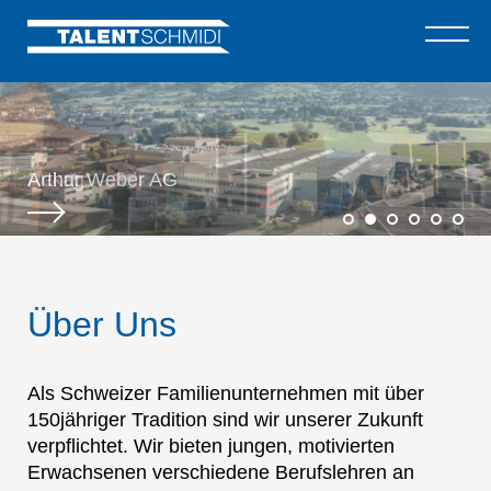
Arthur Weber AG
Rekag
Furter
Briner
Pirosig
B TEAM
Über Uns
Als Schweizer Familienunternehmen mit über
150jähriger Tradition sind wir unserer Zukunft
verpflichtet. Wir bieten jungen, motivierten
Erwachsenen verschiedene Berufslehren an