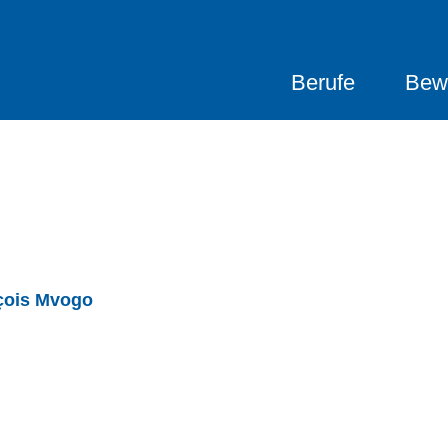
Berufe
Bew
çois Mvogo