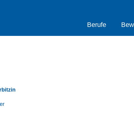
Berufe
Bew
rbitzin
er